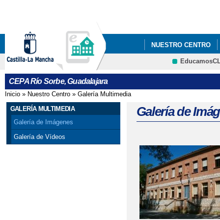
Pa
co
pri
NUESTRO CENTRO
EducamosC
AULA MENTOR
CRFP
CEPA Río Sorbe, Guadalajara
Inicio
»
Nuestro Centro
»
Galería Multimedia
Se encuentra usted aquí
Galería de Imá
GALERÍA MULTIMEDIA
Galería de Imágenes
Galería de Vídeos