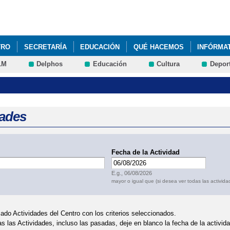
Pasar al
contenido
principal
TRO
SECRETARÍA
EDUCACIÓN
QUÉ HACEMOS
INFÓRMA
LM
Delphos
Educación
Cultura
Depor
dades
Fecha de la Actividad
Fecha
E.g., 06/08/2026
mayor o igual que (si desea ver todas las activida
ado Actividades del Centro con los criterios seleccionados.
as las Actividades, incluso las pasadas, deje en blanco la fecha de la activi