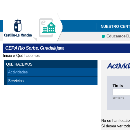
NUESTRO CEN
EducamosC
CEPA Río Sorbe, Guadalajara
Inicio
»
Qué hacemos
Se encuentra usted aquí
Activi
QUÉ HACEMOS
Actividades
Servicios
Título
contiene
No se han localiz
Si desea ver tod