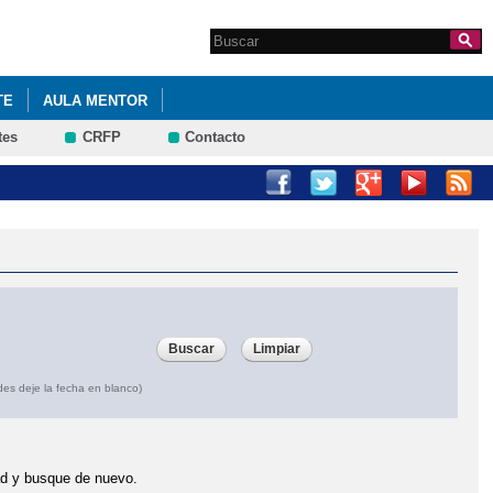
Search this site
Formulario de
búsqueda
TE
AULA MENTOR
tes
CRFP
Contacto
des deje la fecha en blanco)
dad y busque de nuevo.